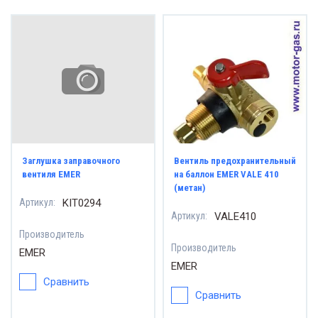
ГБО р
ки, заглушки, муфты
Датчи
 разное
Дозат
чики для ГБО
Катуш
аторы и патрубки
Заглушка заправочного
Вентиль предохранительный
Мано
тушки
вентиля EMER
на баллон EMER VALE 410
(метан)
Артикул:
KIT0294
МИНИ
нометр
Артикул:
VALE410
Производитель
МУЛЬ
НИ-кит
Производитель
EMER
EMER
Перек
ЛЬТИКЛАПАНЫ
Сравнить
Сравнить
Перех
еключатели (кнопка)