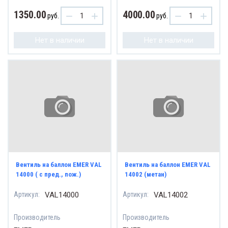
1350.00
4000.00
−
+
−
+
руб.
руб.
Рамп
реходники
Нет в наличии
Нет в наличии
Редук
мпы
Ремк
дукторы
Смеси
мкомплекты
Тройн
есители и Антихлопы
Трубк
йники
Вентиль на баллон EMER VAL
Вентиль на баллон EMER VAL
Фильт
бки
14000 ( с пред., пож.)
14002 (метан)
Артикул:
VAL14000
Артикул:
VAL14002
Фитин
льтра газовые
Производитель
Производитель
Шлан
тинги