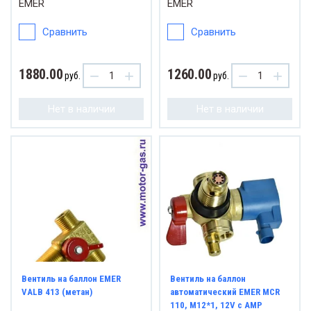
EMER
EMER
Штуц
анги
Сравнить
Сравнить
Элект
уцеры
1880.00
1260.00
−
+
−
+
руб.
руб.
Эмул
ектроклапаны
Нет в наличии
Нет в наличии
уляторы
Вентиль на баллон EMER
Вентиль на баллон
VALB 413 (метан)
автоматический EMER MCR
110, M12*1, 12V с AMP